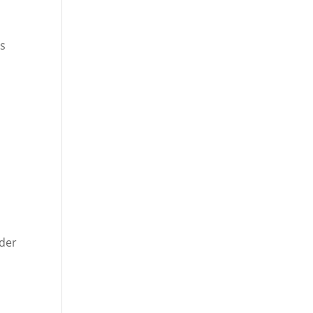
as
g
 der
e