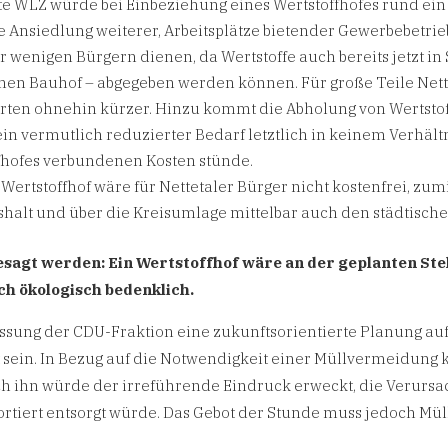
te WLZ würde bei Einbeziehung eines Wertstoffhofes rund ein
ie Ansiedlung weiterer, Arbeitsplätze bietender Gewerbebetrie
r wenigen Bürgern dienen, da Wertstoffe auch bereits jetzt in
chen Bauhof – abgegeben werden können. Für große Teile Nette
ten ohnehin kürzer. Hinzu kommt die Abholung von Wertstof
ein vermutlich reduzierter Bedarf letztlich in keinem Verhält
ffhofes verbundenen Kosten stünde.
 Wertstoffhof wäre für Nettetaler Bürger nicht kostenfrei, z
halt und über die Kreisumlage mittelbar auch den städtische
agt werden: Ein Wertstoffhof wäre an der geplanten Ste
h ökologisch bedenklich.
ssung der CDU-Fraktion eine zukunftsorientierte Planung au
t sein. In Bezug auf die Notwendigkeit einer Müllvermeidung 
ch ihn würde der irreführende Eindruck erweckt, die Verursa
ortiert entsorgt würde. Das Gebot der Stunde muss jedoch M