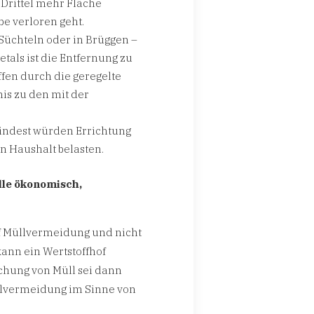
 Drittel mehr Fläche
be verloren geht.
 Süchteln oder in Brüggen –
tals ist die Entfernung zu
fen durch die geregelte
nis zu den mit der
umindest würden Errichtung
n Haushalt belasten.
lle ökonomisch,
f Müllvermeidung und nicht
kann ein Wertstoffhof
chung von Müll sei dann
üllvermeidung im Sinne von