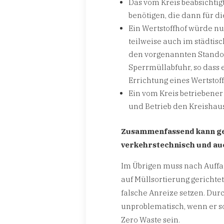
Das vom Kreis beabsichtig
benötigen, die dann für d
Ein Wertstoffhof würde nu
teilweise auch im städtis
den vorgenannten Standor
Sperrmüllabfuhr, so dass 
Errichtung eines Wertsto
Ein vom Kreis betriebener
und Betrieb den Kreishaus
Zusammenfassend kann ges
verkehrstechnisch und auc
Im Übrigen muss nach Auffa
auf Müllsortierung gerichte
falsche Anreize setzen. Dur
unproblematisch, wenn er s
Zero Waste sein.