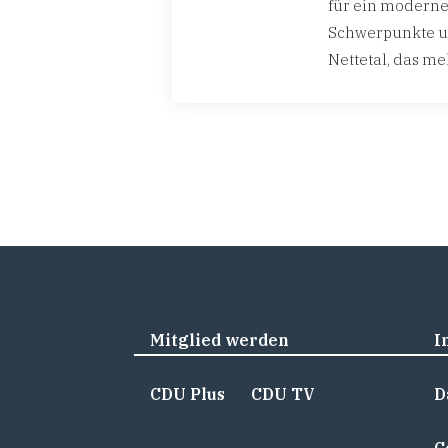
für ein moderne
Schwerpunkte un
Nettetal, das me
Mitglied werden
I
CDU Plus
CDU TV
D
C