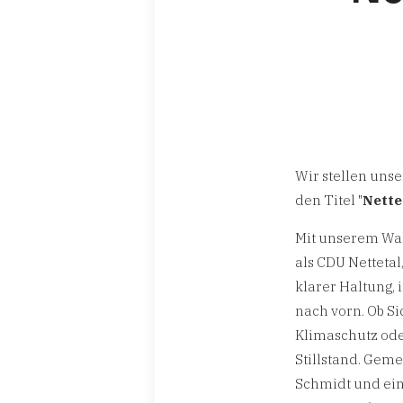
Wir stellen un
den Titel "
Nette
Mit unserem Wah
als CDU Nettetal
klarer Haltung,
nach vorn. Ob Si
Klimaschutz ode
Stillstand. Gem
Schmidt und ein